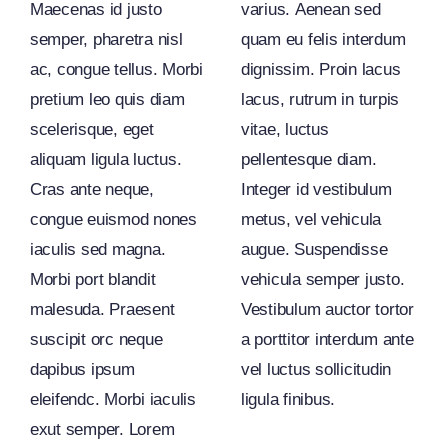
Maecenas id justo
varius. Aenean sed
semper, pharetra nisl
quam eu felis interdum
ac, congue tellus. Morbi
dignissim. Proin lacus
pretium leo quis diam
lacus, rutrum in turpis
scelerisque, eget
vitae, luctus
aliquam ligula luctus.
pellentesque diam.
Cras ante neque,
Integer id vestibulum
congue euismod nones
metus, vel vehicula
iaculis sed magna.
augue. Suspendisse
Morbi port blandit
vehicula semper justo.
malesuda. Praesent
Vestibulum auctor tortor
suscipit orc neque
a porttitor interdum ante
dapibus ipsum
vel luctus sollicitudin
eleifendc. Morbi iaculis
ligula finibus.
exut semper. Lorem